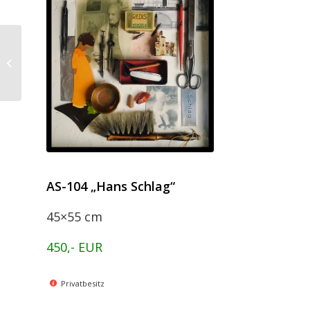
AS-106
AS-104 „Hans Schlag“
45×55 cm
450,- EUR
Privatbesitz