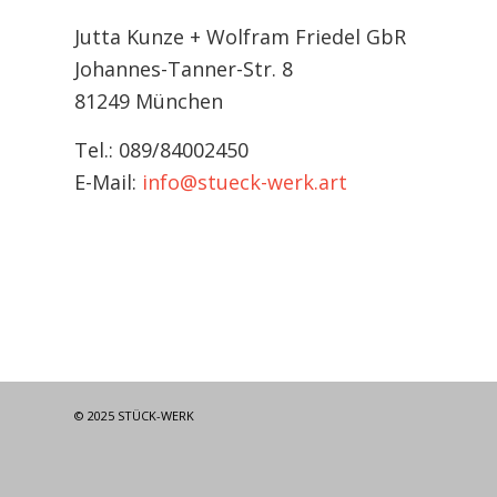
Jutta Kunze + Wolfram Friedel GbR
Johannes-Tanner-Str. 8
81249 München
Tel.: 089/84002450
E-Mail:
info@stueck-werk.art
© 2025 STÜCK-WERK